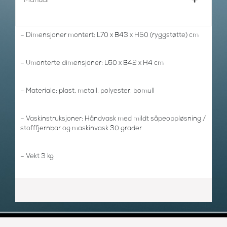
Manual
– Dimensjoner montert: L70 x B43 x H50 (ryggstøtte) cm
– Umonterte dimensjoner: L60 x B42 x H4 cm
– Materiale: plast, metall, polyester, bomull
– Vaskinstruksjoner: Håndvask med mildt såpeoppløsning /
stofffjernbar og maskinvask 30 grader
– Vekt 3 kg
– Maks vekt for barn: 9 kg
– Anbefalt alder ca. 2 uker til 6 måneder.