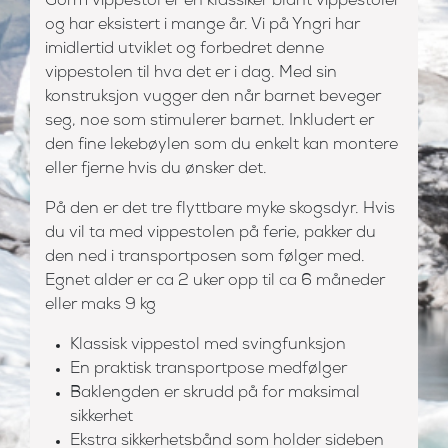
Gorm vippestol er en klassiker blant vippestoler
og har eksistert i mange år. Vi på Yngri har
imidlertid utviklet og forbedret denne
vippestolen til hva det er i dag. Med sin
konstruksjon vugger den når barnet beveger
seg, noe som stimulerer barnet. Inkludert er
den fine lekebøylen som du enkelt kan montere
eller fjerne hvis du ønsker det.
På den er det tre flyttbare myke skogsdyr. Hvis
du vil ta med vippestolen på ferie, pakker du
den ned i transportposen som følger med.
Egnet alder er ca 2 uker opp til ca 6 måneder
eller maks 9 kg
Klassisk vippestol med svingfunksjon
En praktisk transportpose medfølger
Baklengden er skrudd på for maksimal
sikkerhet
Ekstra sikkerhetsbånd som holder sideben