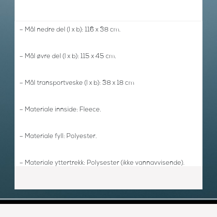
– Mål nedre del (l x b): 116 x 38 cm.
– Mål øvre del (l x b): 115 x 45 cm.
– Mål transportveske (l x b): 38 x 18 cm
– Materiale innside: Fleece.
– Materiale fyll: Polyester.
– Materiale yttertrekk: Polysester (ikke vannavvisende).
– Vaskeanvisning: Håndvask eller maskinvask på 30
grader.