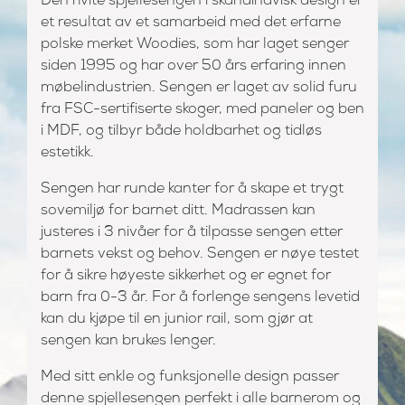
Den hvite spjellesengen i skandinavisk design er
et resultat av et samarbeid med det erfarne
polske merket Woodies, som har laget senger
siden 1995 og har over 50 års erfaring innen
møbelindustrien. Sengen er laget av solid furu
fra FSC-sertifiserte skoger, med paneler og ben
i MDF, og tilbyr både holdbarhet og tidløs
estetikk.
Sengen har runde kanter for å skape et trygt
sovemiljø for barnet ditt. Madrassen kan
justeres i 3 nivåer for å tilpasse sengen etter
barnets vekst og behov. Sengen er nøye testet
for å sikre høyeste sikkerhet og er egnet for
barn fra 0-3 år. For å forlenge sengens levetid
kan du kjøpe til en junior rail, som gjør at
sengen kan brukes lenger.
Med sitt enkle og funksjonelle design passer
denne spjellesengen perfekt i alle barnerom og