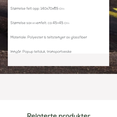
Størrelse felt opp: 140x70x65 cm
Størrelse sammenfelt: ca 45×45 cm
Materiale: Polyester & teltstenger av glassfiber
Inngår: Popup teltduk, transportveske
Alder: fra ca 6 mnd
Relaterte produkter