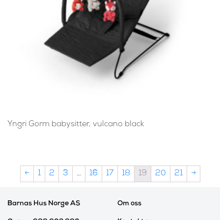
Yngri Gorm babysitter, vulcano black
←
1
2
3
…
16
17
18
19
20
21
→
Barnas Hus Norge AS
Om oss