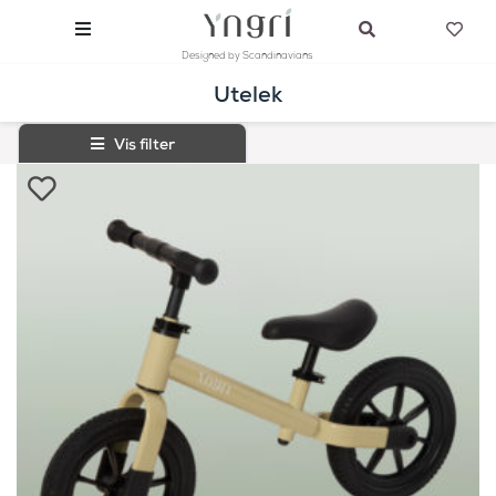
Designed by Scandinavians
Utelek
Vis filter