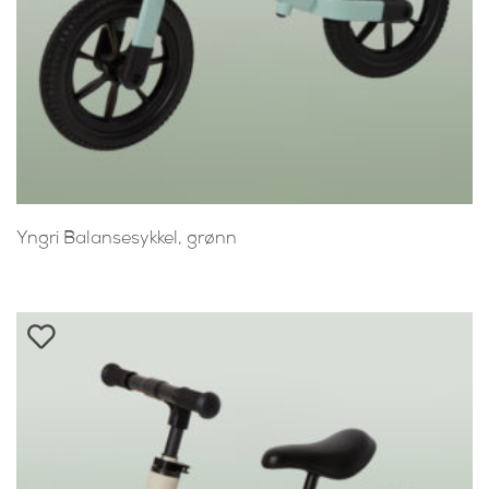
Yngri Balansesykkel, grønn