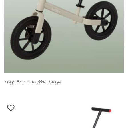
Yngri Balansesykkel, beige