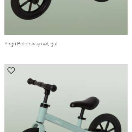
Yngri Balansesykkel, gul