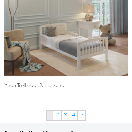
Yngri Trollskog, Juniorseng
1
2
3
4
→